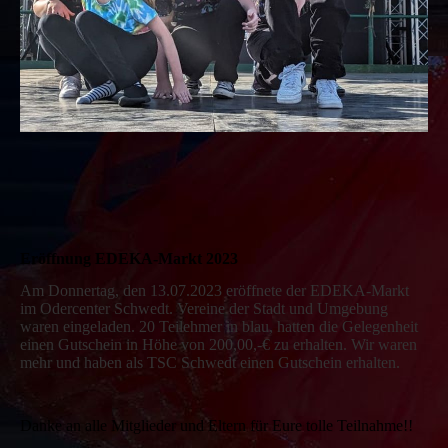
Eröffnung EDEKA-Markt 2023
A
m Donnertag, den 13.07.2023 eröffnete der EDEKA-Markt
im Odercenter Schwedt. Vereine der Stadt und Umgebung
waren eingeladen. 20 Teilehmer in blau, hatten die Gelegenheit
einen Gutschein in Höhe von 200,00,-€ zu erhalten. Wir waren
mehr und haben als TSC Schwedt einen Gutschein erhalten.
Danke an alle Mitglieder und Eltern für Eure tolle Teilnahme!!