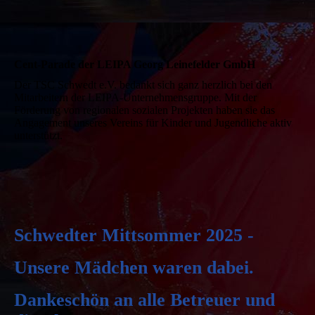
Cent-Parade der LEIPA Georg Leinefelder GmbH
Der TSC Schwedt e.V. bedankt sich ganz herzlich bei den
Mitarbeitern der LEIPA-Unternehmensgruppe. Mit der
Förderung von regionalen sozialen Projekten haben sie das
Angagement unseres Vereins für Kinder und Jugendliche aktiv
unterstützt.
Schwedter Mittsommer 2025 -
Unsere Mädchen waren dabei.
Dankeschön an alle Betreuer und