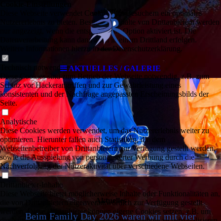
Cookie-Einstellungen
Diese Webseite verwendet Cookies, um Besuchern ein optimales
Nutzererlebnis zu bieten. Bestimmte Inhalte von Drittanbietern werden
nur angezeigt, wenn die entsprechende Option aktiviert ist. Die
Datenverarbeitung kann dann auch in einem Drittland erfolgen.
Weitere Informationen hierzu in der Datenschutzerklärung.
Technisch notwendige
AKTUELLES / GALERIE
Diese Cookies sind zum Betrieb der Webseite notwendig, z.B. zum
Schutz vor Hackerangriffen und zur Gewährleistung eines
konsistenten und der Nachfrage angepassten Erscheinungsbilds der
Seite.
Analytische
Diese Cookies werden verwendet, um das Nutzererlebnis weiter zu
optimieren. Hierunter fallen auch Statistiken, die dem
Webseitenbetreiber von Drittanbietern zur Verfügung gestellt werden,
sowie die Ausspielung von personalisierter Werbung durch die
Nachverfolgung der Nutzeraktivität über verschiedene Webseiten.
Drittanbieter-Inhalte
Diese Webseite bietet möglicherweise Inhalte oder Funktionalitäten an,
Aktuelles
die von Drittanbietern eigenverantwortlich zur Verfügung gestellt
werden. Diese Drittanbieter können eigene Cookies setzen, z.B. um
Beim Family Day 2026 waren wir mit vier
die Nutzeraktivität zu verfolgen oder ihre Angebote zu personalisieren